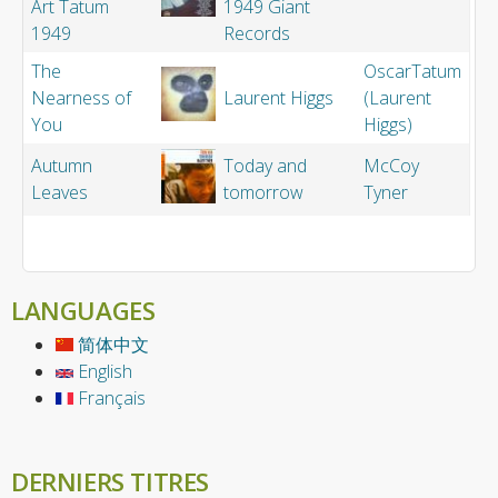
Art Tatum
1949 Giant
1949
Records
The
OscarTatum
Nearness of
Laurent Higgs
(Laurent
You
Higgs)
Autumn
Today and
McCoy
Leaves
tomorrow
Tyner
LANGUAGES
简体中文
English
Français
DERNIERS TITRES