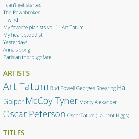
I can't get started
The Pawnbroker
Ill wind
My favorite pianists vol. 1 : Art Tatum
My heart stood still
Yesterdays
Anna's song
Parisian thoroughfare
ARTISTS
Art Tatum
Hal
Bud Powell
Georges Shearing
McCoy Tyner
Galper
Monty Alexander
Oscar Peterson
OscarTatum (Laurent Higgs)
TITLES