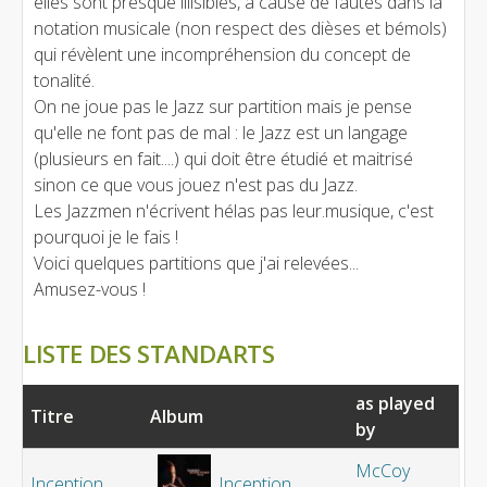
elles sont presque illisibles, à cause de fautes dans la
notation musicale (non respect des dièses et bémols)
qui révèlent une incompréhension du concept de
tonalité.
On ne joue pas le Jazz sur partition mais je pense
qu'elle ne font pas de mal : le Jazz est un langage
(plusieurs en fait....) qui doit être étudié et maitrisé
sinon ce que vous jouez n'est pas du Jazz.
Les Jazzmen n'écrivent hélas pas leur.musique, c'est
pourquoi je le fais !
Voici quelques partitions que j'ai relevées...
Amusez-vous !
LISTE DES STANDARTS
as played
Titre
Album
by
McCoy
Inception
Inception